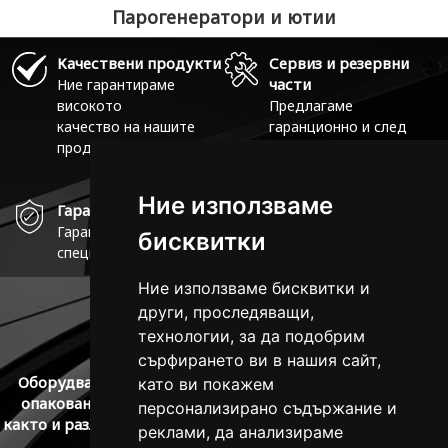
Парогенератори и ютии
Качествени продукти
Сервиз и резервни
части
Ние гарантираме
високото
Предлагаме
качество на нашите
гаранционно и след
продукти!
гаранционно
обслужване.
Ние използваме
Ние използваме
Гаранция
+359 2 9633 626
Гаранция 2 години при
Не се колебайте да се
бисквитки
бисквитки
специални условия!
свържете с нас.
Ние използваме бисквитки и
Ние използваме бисквитки и
други, проследяващи,
други, проследяващи,
технологии, за да подобрим
технологии, за да подобрим
сърфирането ви в нашия сайт,
сърфирането ви в нашия сайт,
Оборудване за професионално пране, сушене, гладене,
като ви покажем
като ви покажем
опаковане, професионални препарати и консумативи,
персонализирано съдържание и
персонализирано съдържание и
както и различни резервни части и материали необходими
реклами, да анализираме
реклами, да анализираме
за вашата работа.