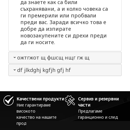
да знаете как са били
съхранявани, а и колко човека са
ги премерили или пробвали
преди вас. Заради всичко това е
добре да изпирате
новозакупените си дрехи преди
да ги носите.
ожтгжот щ фшсщ нщг гж щ
df jlkdghj kgfjh gfj hf
Качествени продукти
Сервиз и резервни
части
Ние гарантираме
високото
Предлагаме
качество на нашите
гаранционно и след
продукти!
гаранционно
обслужване.