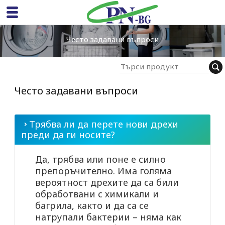
Често задавани въпроси
Често задавани въпроси
Трябва ли да перете нови дрехи
преди да ги носите?
Да, трябва или поне е силно
препоръчително. Има голяма
вероятност дрехите да са били
обработвани с химикали и
багрила, както и да са се
натрупали бактерии – няма как